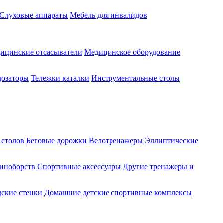
Слуховые аппараты
Мебель для инвалидов
ицинские отсасыватели
Медицинское оборудование
озаторы
Тележки каталки
Инструментальные столы
 столов
Беговые дорожки
Велотренажеры
Эллиптические
диноборств
Спортивные аксессуары
Другие тренажеры и
ские стенки
Домашние детские спортивные комплексы