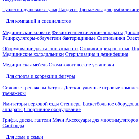
Туалетно-душевые стулья
Пандусы
Тренажеры для реабилитац
Для компаний и специалистов
Медицинские кровати
Физиотерапевтические аппараты
Дополн
Рециркуляторы-облучатели бактерицидные
Светильники
Элек
Оборудование для салонов красоты
Столики прикроватные
Пр
Медицинские холодильники
Стерилизация и дезинфекция
Медицинская мебель
Стоматологические установки
Для спорта и коррекции фигуры
Силовые тренажеры
Батуты
Детские уличные игровые компле
тренажеры
Имитаторы верховой езды
Степперы
Баскетбольное оборудова
аппараты
Спортивное оборудование
Грифы, диски, гантели
Мячи
Аксессуары для миостимуляторов
Сапборды
Для дома и семьи