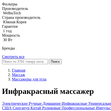
Фильтры
Производитель
WelbuTech
Страна производитель
Южная Корея
Гарантия
1 год
Мощность
30 Вт
Бренды
Смотреть все
Поиск
Главная
Массаж
Массажеры для тела
Инфракрасный массажер
Электрические
Ручные
Домашние
Инфракрасные
Универсаль
США
Сингапур
Китай
Роликовые
Профессиональные
Импуль