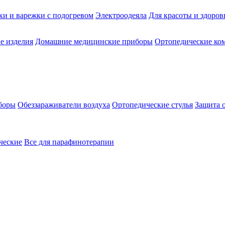
ки и варежки с подогревом
Электроодеяла
Для красоты и здоров
е изделия
Домашние медицинские приборы
Ортопедические ком
боры
Обеззараживатели воздуха
Ортопедические стулья
Защита 
ческие
Все для парафинотерапии