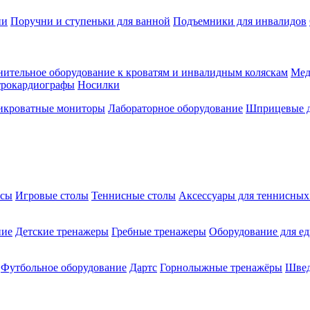
ии
Поручни и ступеньки для ванной
Подъемники для инвалидов
ительное оборудование к кроватям и инвалидным коляскам
Мед
трокардиографы
Носилки
икроватные мониторы
Лабораторное оборудование
Шприцевые д
ксы
Игровые столы
Теннисные столы
Аксессуары для теннисных
ние
Детские тренажеры
Гребные тренажеры
Оборудование для е
Футбольное оборудование
Дартс
Горнолыжные тренажёры
Швед