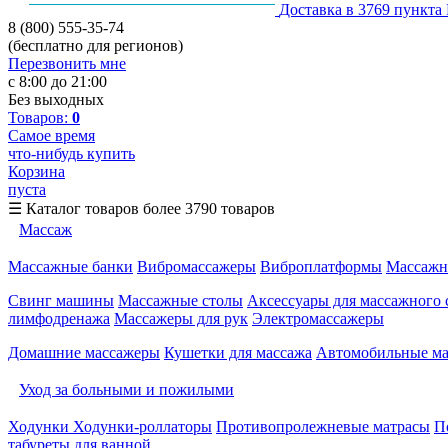
Доставка в 3769 пункта
8 (800) 555-35-74
(бесплатно для регионов)
Перезвонить мне
с 8:00 до 21:00
Без выходных
Товаров:
0
Самое время
что-нибудь купить
Корзина
пуста
☰
Каталог товаров
более 3790 товаров
Массаж
Массажные банки
Вибромассажеры
Виброплатформы
Массажн
Свинг машины
Массажные столы
Аксессуары для массажного 
лимфодренажа
Массажеры для рук
Электромассажеры
Домашние массажеры
Кушетки для массажа
Автомобильные м
Уход за больными и пожилыми
Ходунки
Ходунки-роллаторы
Противопролежневые матрасы
П
табуреты для ванной