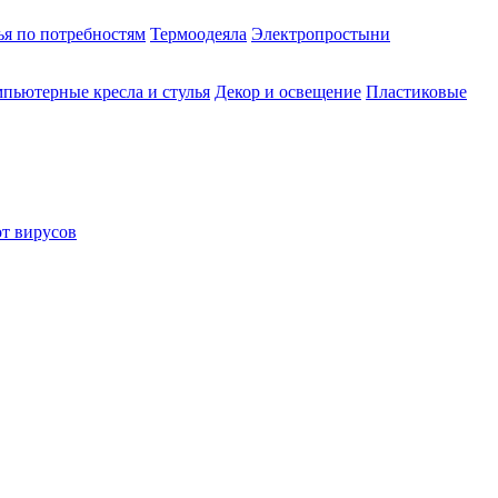
ья по потребностям
Термоодеяла
Электропростыни
пьютерные кресла и стулья
Декор и освещение
Пластиковые
от вирусов