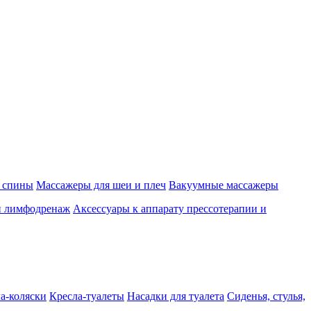
 спины
Массажеры для шеи и плеч
Вакуумные массажеры
и лимфодренаж
Аксессуары к аппарату прессотерапии и
а-коляски
Кресла-туалеты
Насадки для туалета
Сиденья, стулья,