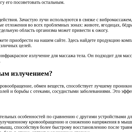
гу его посоветовать остальным.
действия. Зачастую лучи используются в связке с вибромассажем
 отложения во всех проблемных зонах: животе, ягодицах, бёдр
тдельную область организма может привести к ожогу.
е приобрести на нашем сайте. Здесь найдете продукцию компаний
азличных целей.
нфракрасное излучение для массажа тела. Он подходит для масса
.
ным излучением?
 кровообращение, обмен веществ, способствует лучшему проникн
лей и борьбы с отеками, сосудистыми заболеваниями. Это эффек
ельных особенностей по сравнению с другими устройствами дл
ря улучшенному кровообращению и снижению напряжения в мыш
мышц, способствуя более быстрому восстановлению после травм 