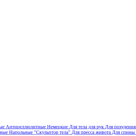
ные
Антицеллюлитные
Немецкие
Для тела для рук
Для похудени
сные
Напольные
"Скульптор тела"
Для пресса живота
Для спины