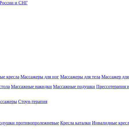
 России и СНГ
ые кресла
Массажеры для ног
Массажеры для тела
Массажер для
стола
Массажные накидки
Массажные подушки
Прессотерапия 
ассажеры
Стоун-терапия
одушки противопролежневые
Кресла каталки
Инвалидные кресл