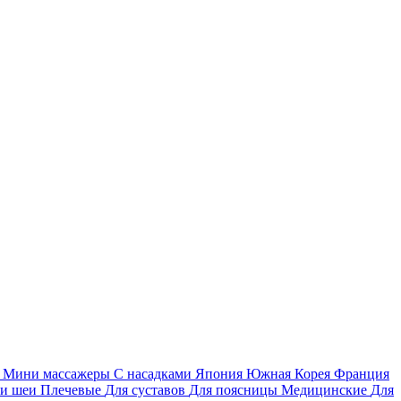
я
Мини массажеры
С насадками
Япония
Южная Корея
Франция
 и шеи
Плечевые
Для суставов
Для поясницы
Медицинские
Для