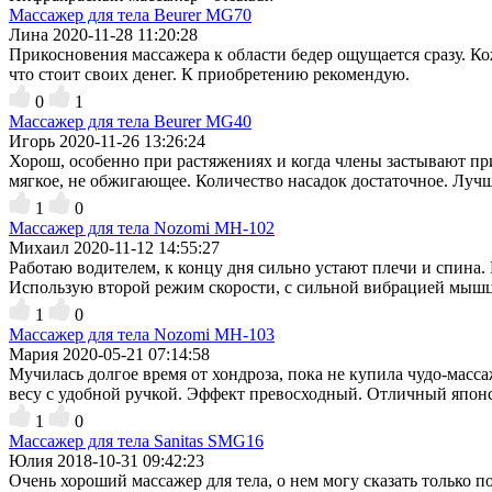
Массажер для тела Beurer MG70
Лина
2020-11-28 11:20:28
Прикосновения массажера к области бедер ощущается сразу. Ко
что стоит своих денег. К приобретению рекомендую.
0
1
Массажер для тела Beurer MG40
Игорь
2020-11-26 13:26:24
Хорош, особенно при растяжениях и когда члены застывают пр
мягкое, не обжигающее. Количество насадок достаточное. Лучша
1
0
Массажер для тела Nozomi MH-102
Михаил
2020-11-12 14:55:27
Работаю водителем, к концу дня сильно устают плечи и спина.
Использую второй режим скорости, с сильной вибрацией мышц
1
0
Массажер для тела Nozomi MH-103
Мария
2020-05-21 07:14:58
Мучилась долгое время от хондроза, пока не купила чудо-масс
весу с удобной ручкой. Эффект превосходный. Отличный япон
1
0
Массажер для тела Sanitas SMG16
Юлия
2018-10-31 09:42:23
Очень хороший массажер для тела, о нем могу сказать только п