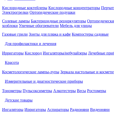
Кислородные коктейлеры
Кислородные концентраторы
Перчат
Электрогрелки
Ортопедические подушки
Солевые лампы
Бактерицидные рециркуляторы
Ортопедически
хозблоки
Уличные обогреватели
Мебель для улицы
Газовые грили
Зонты для пляжа и кафе
Компостеры садовые
Для профилактики и лечения
Ирригаторы
Кислород
Ингаляторы/небулайзеры
Лечебные при
Красота
Косметологические лампы-лупы
Зеркала настольные и космети
Измерительные и диагностические приборы
Тонометры
Пульсоксиметры
Алкотестеры
Весы
Ростомеры
Детские товары
Ингаляторы
Ирригаторы
Аспираторы
Радионяни
Видеоняни