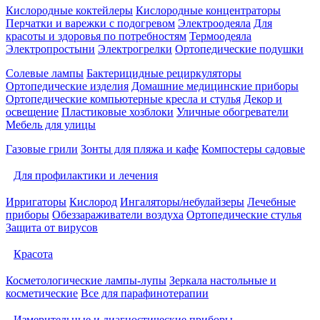
Кислородные коктейлеры
Кислородные концентраторы
Перчатки и варежки с подогревом
Электроодеяла
Для
красоты и здоровья по потребностям
Термоодеяла
Электропростыни
Электрогрелки
Ортопедические подушки
Солевые лампы
Бактерицидные рециркуляторы
Ортопедические изделия
Домашние медицинские приборы
Ортопедические компьютерные кресла и стулья
Декор и
освещение
Пластиковые хозблоки
Уличные обогреватели
Мебель для улицы
Газовые грили
Зонты для пляжа и кафе
Компостеры садовые
Для профилактики и лечения
Ирригаторы
Кислород
Ингаляторы/небулайзеры
Лечебные
приборы
Обеззараживатели воздуха
Ортопедические стулья
Защита от вирусов
Красота
Косметологические лампы-лупы
Зеркала настольные и
косметические
Все для парафинотерапии
Измерительные и диагностические приборы