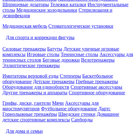
Шприцевые дозаторы
Тележки каталки
Инструментальные
столы
Медицинские холодильники
Стерилизация и
дезинфекция
Медицинская мебель
Стоматологические установки
Для спорта и коррекции фигуры
Силовые тренажеры
Батуты
Детские уличные игровые
комплексы
Игровые столы
Теннисные столы
Аксессуары для
теннисных столов
Беговые дорожки
Велотренажеры
Эллиптические тренажеры
Имитаторы верховой езды
Степперы
Баскетбольное
оборудование
Детские тренажеры
Гребные тренажеры
Оборудование для единоборств
Спортивные аксессуары
Другие тренажеры и аппараты
Спортивное оборудование
Грифы, диски, гантели
Мячи
Аксессуары для
миостимуляторов
Футбольное оборудование
Дартс
Горнолыжные тренажёры
Шведские стенки
Домашние
детские спортивные комплексы
Сапборды
Для дома и семьи