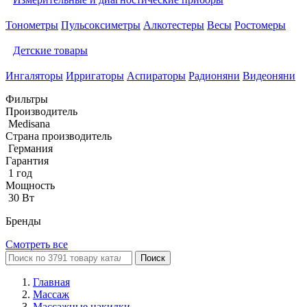
Тонометры
Пульсоксиметры
Алкотестеры
Весы
Ростомеры
Детские товары
Ингаляторы
Ирригаторы
Аспираторы
Радионяни
Видеоняни
Фильтры
Производитель
Medisana
Страна производитель
Германия
Гарантия
1 год
Мощность
30 Вт
Бренды
Смотреть все
Поиск
Главная
Массаж
Массажные накидки