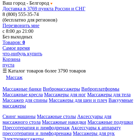
Ваш город -
Белгород
Доставка в 3769 пункта России и СНГ
8 (800) 555-35-74
(бесплатно для регионов)
Перезвонить мне
с 8:00 до 21:00
Без выходных
Товаров:
0
Самое время
что-нибудь купить
Корзина
пуста
☰
Каталог товаров
более 3790 товаров
Массаж
Массажные банки
Вибромассажеры
Виброплатформы
Массажные кресла
Массажеры для ног
Массажеры для тела
Массажер для спины
Массажеры для шеи и плеч
Вакуумные
массажеры
Свинг машины
Массажные столы
Аксессуары для
массажного стола
Массажные накидки
Массажные подушки
Прессотерапия и лимфодренаж
Аксессуары к аппарату
прессотерапии и лимфодренажа
Массажеры для рук
Электромассажеры