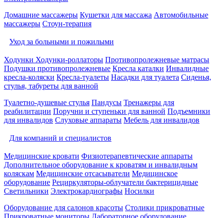
Домашние массажеры
Кушетки для массажа
Автомобильные
массажеры
Стоун-терапия
Уход за больными и пожилыми
Ходунки
Ходунки-роллаторы
Противопролежневые матрасы
Подушки противопролежневые
Кресла каталки
Инвалидные
кресла-коляски
Кресла-туалеты
Насадки для туалета
Сиденья,
стулья, табуреты для ванной
Туалетно-душевые стулья
Пандусы
Тренажеры для
реабилитации
Поручни и ступеньки для ванной
Подъемники
для инвалидов
Слуховые аппараты
Мебель для инвалидов
Для компаний и специалистов
Медицинские кровати
Физиотерапевтические аппараты
Дополнительное оборудование к кроватям и инвалидным
коляскам
Медицинские отсасыватели
Медицинское
оборудование
Рециркуляторы-облучатели бактерицидные
Светильники
Электрокардиографы
Носилки
Оборудование для салонов красоты
Столики прикроватные
Прикроватные мониторы
Лабораторное оборудование