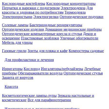
Кислородные коктейлеры
Кислородные концентраторы
Перчатки и варежки с подогревом
Электроодеяла
Для
красоты и здоровья по потребностям
Термоодеяла
Электропростыни
Электрогрелки
Ортопедические подушки
Солевые лампы
Бактерицидные рециркуляторы
Ортопедические изделия
Домашние медицинские приборы
Ортопедические компьютерные кресла и стулья
Декор и
освещение
Пластиковые хозблоки
Уличные обогреватели
Мебель для улицы
Газовые грили
Зонты для пляжа и кафе
Компостеры садовые
Для профилактики и лечения
Ирригаторы
Кислород
Ингаляторы/небулайзеры
Лечебные
приборы
Обеззараживатели воздуха
Ортопедические стулья
Защита от вирусов
Красота
Косметологические лампы-лупы
Зеркала настольные и
косметические
Все для парафинотерапии
Измерительные и диагностические приборы