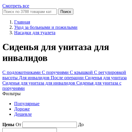
Смотреть все
Поиск
Главная
Уход за больными и пожилыми
Насадки для туалета
Сиденья для унитаза для
инвалидов
С подлокотниками
С поручнями
С крышкой
С регулировкой
высоты
Для инвалидов
После операции
Сиденья для унитаза
Сиденья для унитаза для инвалидов
Сиденья для унитаза с
поручнями
Фильтры
Популярные
Дороже
Дешевле
Цены
От
До