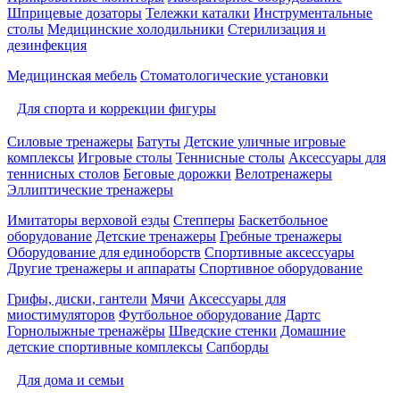
Шприцевые дозаторы
Тележки каталки
Инструментальные
столы
Медицинские холодильники
Стерилизация и
дезинфекция
Медицинская мебель
Стоматологические установки
Для спорта и коррекции фигуры
Силовые тренажеры
Батуты
Детские уличные игровые
комплексы
Игровые столы
Теннисные столы
Аксессуары для
теннисных столов
Беговые дорожки
Велотренажеры
Эллиптические тренажеры
Имитаторы верховой езды
Степперы
Баскетбольное
оборудование
Детские тренажеры
Гребные тренажеры
Оборудование для единоборств
Спортивные аксессуары
Другие тренажеры и аппараты
Спортивное оборудование
Грифы, диски, гантели
Мячи
Аксессуары для
миостимуляторов
Футбольное оборудование
Дартс
Горнолыжные тренажёры
Шведские стенки
Домашние
детские спортивные комплексы
Сапборды
Для дома и семьи