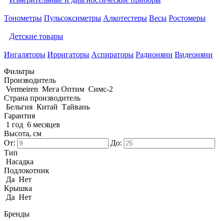
Тонометры
Пульсоксиметры
Алкотестеры
Весы
Ростомеры
Детские товары
Ингаляторы
Ирригаторы
Аспираторы
Радионяни
Видеоняни
Фильтры
Производитель
Vermeiren
Мега Оптим
Симс-2
Страна производитель
Бельгия
Китай
Тайвань
Гарантия
1 год
6 месяцев
Высота, см
От:
До:
Тип
Насадка
Подлокотник
Да
Нет
Крышка
Да
Нет
Бренды