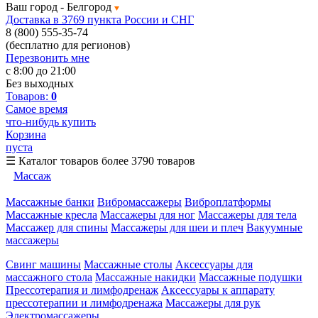
Ваш город -
Белгород
Доставка в 3769 пункта России и СНГ
8 (800) 555-35-74
(бесплатно для регионов)
Перезвонить мне
с 8:00 до 21:00
Без выходных
Товаров:
0
Самое время
что-нибудь купить
Корзина
пуста
☰
Каталог товаров
более 3790 товаров
Массаж
Массажные банки
Вибромассажеры
Виброплатформы
Массажные кресла
Массажеры для ног
Массажеры для тела
Массажер для спины
Массажеры для шеи и плеч
Вакуумные
массажеры
Свинг машины
Массажные столы
Аксессуары для
массажного стола
Массажные накидки
Массажные подушки
Прессотерапия и лимфодренаж
Аксессуары к аппарату
прессотерапии и лимфодренажа
Массажеры для рук
Электромассажеры