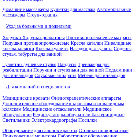
Домашние массажеры
Кушетки для массажа
Автомобильные
массажеры
Стоун-терапия
Уход за больными и пожилыми
Ходунки
Ходунки-роллаторы
Противопролежневые матрасы
Подушки противопролежневые
Кресла каталки
Инвалидные
кресла-коляски
Кресла-туалеты
Насадки для туалета
Сиденья,
стулья, табуреты для ванной
Туалетно-душевые стулья
Пандусы
Тренажеры для
реабилитации
Поручни и ступеньки для ванной
Подъемники
для инвалидов
Слуховые аппараты
Мебель для инвалидов
Для компаний и специалистов
Медицинские кровати
Физиотерапевтические аппараты
Дополнительное оборудование к кроватям и инвалидным
коляскам
Медицинские отсасыватели
Медицинское
оборудование
Рециркуляторы-облучатели бактерицидные
Светильники
Электрокардиографы
Носилки
Оборудование для салонов красоты
Столики прикроватные
Прикроватные мониторы
Лабораторное оборудование