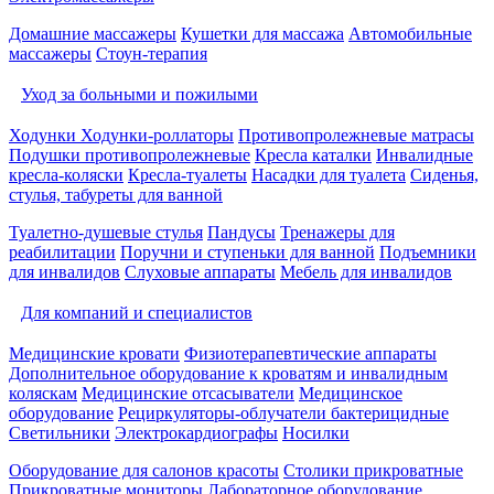
Домашние массажеры
Кушетки для массажа
Автомобильные
массажеры
Стоун-терапия
Уход за больными и пожилыми
Ходунки
Ходунки-роллаторы
Противопролежневые матрасы
Подушки противопролежневые
Кресла каталки
Инвалидные
кресла-коляски
Кресла-туалеты
Насадки для туалета
Сиденья,
стулья, табуреты для ванной
Туалетно-душевые стулья
Пандусы
Тренажеры для
реабилитации
Поручни и ступеньки для ванной
Подъемники
для инвалидов
Слуховые аппараты
Мебель для инвалидов
Для компаний и специалистов
Медицинские кровати
Физиотерапевтические аппараты
Дополнительное оборудование к кроватям и инвалидным
коляскам
Медицинские отсасыватели
Медицинское
оборудование
Рециркуляторы-облучатели бактерицидные
Светильники
Электрокардиографы
Носилки
Оборудование для салонов красоты
Столики прикроватные
Прикроватные мониторы
Лабораторное оборудование