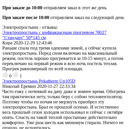
При заказе до 10:00
отправляем заказ в этот же день
При заказе после 10:00
отправляем заказ на следующий день
Электропростыни - отзывы:
Электропростынь с инфракрасным прогревом 78027
"Стандарт" 50*145 см
Кира
2020-12-29 12:43:46
Раньше спала под тремя одеялами зимой, а сейчас купила
электропростынь. Перед сном включаю на максимальный
режим, постель хорошо прогревается за 10-15 минут, а потом
переключаю на первый режим и всю ночь постель теплая.
Прогрев равномерный по всей площади.
0
1
Электропростынь Pekatherm Up105D
Николай Еремин
2020-11-27 22:33:34
Часто езжу с ночевкой на дачу даже в зимнее время. Обогрева
там практически нету, только беру с собою тепловентилятор.
Поэтому чтобы по ночам не мерзнуть приобрел эту
электропростынь. Брал ее прошлой осенью. И естественно
весь прошлый сезон холодов использовал и сейчас с октября
опять. Спасть на такой теплой простыньке действительно
комфортно. Уже раза шесть как минимум стирали. Ничего не
отошло, не испортилось.