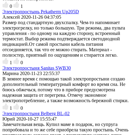
0
1
Электропростынь Pekatherm Up205D
Алексей
2020-11-26 04:37:05
Размер под стандартную двухспалку. Чем-то напоминает
электрогрелку, но только большую. Три режима, два пульта
управления - по одному на каждую сторону, встроенный
термостат. Выбор режима подтверждается светодиодной
индикацией.От самой простыни кабель питания
отсоединяется, так что ее можно стирать. Материал -
полиэстер, приятный по ощущениям и стирается легко.
1
0
Электропростыня Sanitas SWB30
Марина
2020-11-23 22:55:37
В зимнее время с помощью такой электропростыни создаю
дополнительный температурный комфорт во время сна. Не
боюсь обжечься, потому что в приборе предусмотрена
надежная защита от перегрева. Отмечу экономное
электропотребление, а также возможность бережной стирки.
1
0
Электропростыня Belberg BL-02
Юрий
2020-10-27 15:55:47
Замечательная вещь. Купил маме в подарок, но супруга
попробовала и то же себе приобрела такую простынь. Очень