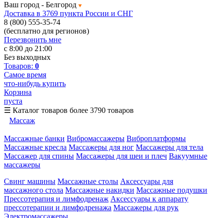
Ваш город -
Белгород
Доставка в 3769 пункта России и СНГ
8 (800) 555-35-74
(бесплатно для регионов)
Перезвонить мне
с 8:00 до 21:00
Без выходных
Товаров:
0
Самое время
что-нибудь купить
Корзина
пуста
☰
Каталог товаров
более 3790 товаров
Массаж
Массажные банки
Вибромассажеры
Виброплатформы
Массажные кресла
Массажеры для ног
Массажеры для тела
Массажер для спины
Массажеры для шеи и плеч
Вакуумные
массажеры
Свинг машины
Массажные столы
Аксессуары для
массажного стола
Массажные накидки
Массажные подушки
Прессотерапия и лимфодренаж
Аксессуары к аппарату
прессотерапии и лимфодренажа
Массажеры для рук
Электромассажеры