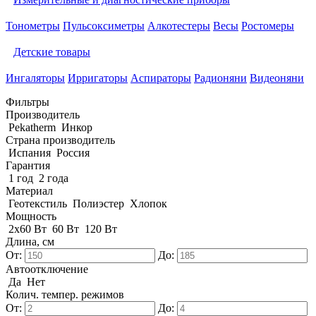
Тонометры
Пульсоксиметры
Алкотестеры
Весы
Ростомеры
Детские товары
Ингаляторы
Ирригаторы
Аспираторы
Радионяни
Видеоняни
Фильтры
Производитель
Pekatherm
Инкор
Страна производитель
Испания
Россия
Гарантия
1 год
2 года
Материал
Геотекстиль
Полиэстер
Хлопок
Мощность
2x60 Вт
60 Вт
120 Вт
Длина, см
От:
До:
Автоотключение
Да
Нет
Колич. темпер. режимов
От:
До: