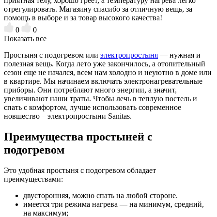
приятная телу, хорошо греет, а температуру нагрева легко
отрегулировать. Магазину спасибо за отличную вещь, за
помощь в выборе и за товар высокого качества!
0
0
Показать все
Простыня с подогревом или
электропростыня
— нужная и
полезная вещь. Когда лето уже закончилось, а отопительный
сезон еще не начался, всем нам холодно и неуютно в доме или
в квартире. Мы начинаем включать электронагревательные
приборы. Они потребляют много энергии, а значит,
увеличивают наши траты. Чтобы лечь в теплую постель и
спать с комфортом, лучше использовать современное
новшество – электропростыни Sanitas.
Преимущества простыней с
подогревом
Это удобная простыня с подогревом обладает
преимуществами:
двусторонняя, можно спать на любой стороне.
имеется три режима нагрева — на минимум, средний,
на максимум;