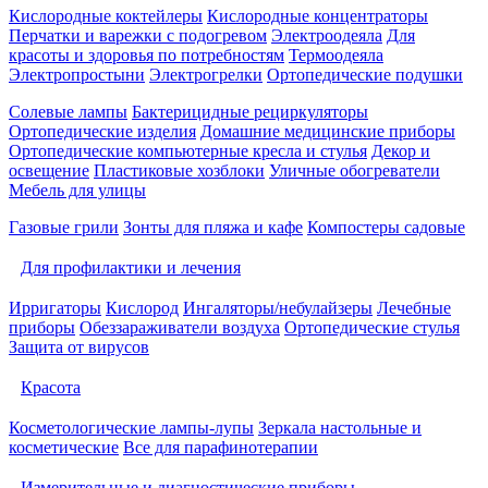
Кислородные коктейлеры
Кислородные концентраторы
Перчатки и варежки с подогревом
Электроодеяла
Для
красоты и здоровья по потребностям
Термоодеяла
Электропростыни
Электрогрелки
Ортопедические подушки
Солевые лампы
Бактерицидные рециркуляторы
Ортопедические изделия
Домашние медицинские приборы
Ортопедические компьютерные кресла и стулья
Декор и
освещение
Пластиковые хозблоки
Уличные обогреватели
Мебель для улицы
Газовые грили
Зонты для пляжа и кафе
Компостеры садовые
Для профилактики и лечения
Ирригаторы
Кислород
Ингаляторы/небулайзеры
Лечебные
приборы
Обеззараживатели воздуха
Ортопедические стулья
Защита от вирусов
Красота
Косметологические лампы-лупы
Зеркала настольные и
косметические
Все для парафинотерапии
Измерительные и диагностические приборы