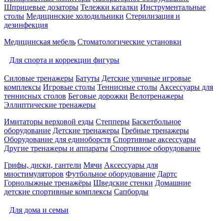
Шприцевые дозаторы
Тележки каталки
Инструментальные
столы
Медицинские холодильники
Стерилизация и
дезинфекция
Медицинская мебель
Стоматологические установки
Для спорта и коррекции фигуры
Силовые тренажеры
Батуты
Детские уличные игровые
комплексы
Игровые столы
Теннисные столы
Аксессуары для
теннисных столов
Беговые дорожки
Велотренажеры
Эллиптические тренажеры
Имитаторы верховой езды
Степперы
Баскетбольное
оборудование
Детские тренажеры
Гребные тренажеры
Оборудование для единоборств
Спортивные аксессуары
Другие тренажеры и аппараты
Спортивное оборудование
Грифы, диски, гантели
Мячи
Аксессуары для
миостимуляторов
Футбольное оборудование
Дартс
Горнолыжные тренажёры
Шведские стенки
Домашние
детские спортивные комплексы
Сапборды
Для дома и семьи