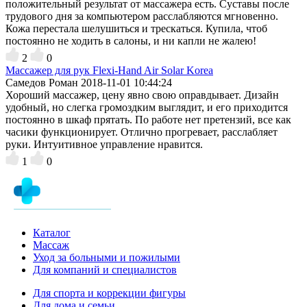
положительный результат от массажера есть. Суставы после
трудового дня за компьютером расслабляются мгновенно.
Кожа перестала шелушиться и трескаться. Купила, чтоб
постоянно не ходить в салоны, и ни капли не жалею!
2
0
Массажер для рук Flexi-Hand Air Solar Korea
Самедов Роман
2018-11-01 10:44:24
Хороший массажер, цену явно свою оправдывает. Дизайн
удобный, но слегка громоздким выглядит, и его приходится
постоянно в шкаф прятать. По работе нет претензий, все как
часики функционирует. Отлично прогревает, расслабляет
руки. Интуитивное управление нравится.
1
0
Каталог
Массаж
Уход за больными и пожилыми
Для компаний и специалистов
Для спорта и коррекции фигуры
Для дома и семьи