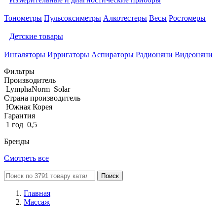
Тонометры
Пульсоксиметры
Алкотестеры
Весы
Ростомеры
Детские товары
Ингаляторы
Ирригаторы
Аспираторы
Радионяни
Видеоняни
Фильтры
Производитель
LymphaNorm
Solar
Страна производитель
Южная Корея
Гарантия
1 год
0,5
Бренды
Смотреть все
Поиск
Главная
Массаж