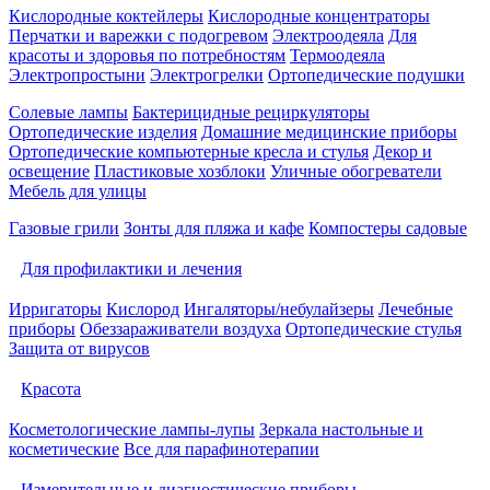
Кислородные коктейлеры
Кислородные концентраторы
Перчатки и варежки с подогревом
Электроодеяла
Для
красоты и здоровья по потребностям
Термоодеяла
Электропростыни
Электрогрелки
Ортопедические подушки
Солевые лампы
Бактерицидные рециркуляторы
Ортопедические изделия
Домашние медицинские приборы
Ортопедические компьютерные кресла и стулья
Декор и
освещение
Пластиковые хозблоки
Уличные обогреватели
Мебель для улицы
Газовые грили
Зонты для пляжа и кафе
Компостеры садовые
Для профилактики и лечения
Ирригаторы
Кислород
Ингаляторы/небулайзеры
Лечебные
приборы
Обеззараживатели воздуха
Ортопедические стулья
Защита от вирусов
Красота
Косметологические лампы-лупы
Зеркала настольные и
косметические
Все для парафинотерапии
Измерительные и диагностические приборы