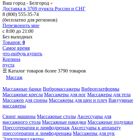
Ваш город -
Белгород
Доставка в 3769 пункта России и СНГ
8 (800) 555-35-74
(бесплатно для регионов)
Перезвонить мне
с 8:00 до 21:00
Без выходных
Товаров:
0
Самое время
что-нибудь купить
Корзина
пуста
☰
Каталог товаров
более 3790 товаров
Массаж
Массажные банки
Вибромассажеры
Виброплатформы
Массажные кресла
Массажеры для ног
Массажеры для тела
Массажер для спины
Массажеры для шеи и плеч
Вакуумные
массажеры
Свинг машины
Массажные столы
Аксессуары для
массажного стола
Массажные накидки
Массажные подушки
Прессотерапия и лимфодренаж
Аксессуары к аппарату
прессотерапии и лимфодренажа
Массажеры для рук
Электромассажеры