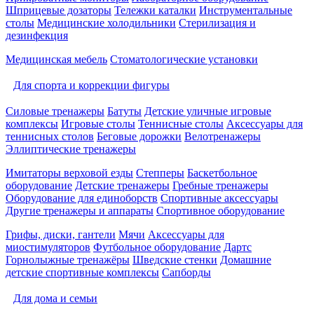
Шприцевые дозаторы
Тележки каталки
Инструментальные
столы
Медицинские холодильники
Стерилизация и
дезинфекция
Медицинская мебель
Стоматологические установки
Для спорта и коррекции фигуры
Силовые тренажеры
Батуты
Детские уличные игровые
комплексы
Игровые столы
Теннисные столы
Аксессуары для
теннисных столов
Беговые дорожки
Велотренажеры
Эллиптические тренажеры
Имитаторы верховой езды
Степперы
Баскетбольное
оборудование
Детские тренажеры
Гребные тренажеры
Оборудование для единоборств
Спортивные аксессуары
Другие тренажеры и аппараты
Спортивное оборудование
Грифы, диски, гантели
Мячи
Аксессуары для
миостимуляторов
Футбольное оборудование
Дартс
Горнолыжные тренажёры
Шведские стенки
Домашние
детские спортивные комплексы
Сапборды
Для дома и семьи