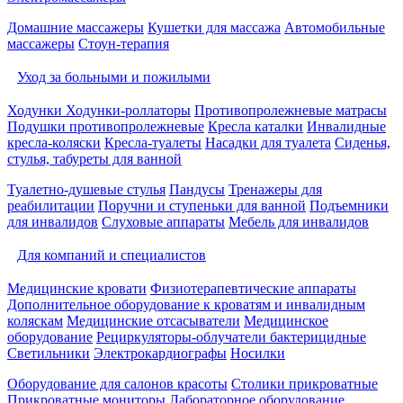
Домашние массажеры
Кушетки для массажа
Автомобильные
массажеры
Стоун-терапия
Уход за больными и пожилыми
Ходунки
Ходунки-роллаторы
Противопролежневые матрасы
Подушки противопролежневые
Кресла каталки
Инвалидные
кресла-коляски
Кресла-туалеты
Насадки для туалета
Сиденья,
стулья, табуреты для ванной
Туалетно-душевые стулья
Пандусы
Тренажеры для
реабилитации
Поручни и ступеньки для ванной
Подъемники
для инвалидов
Слуховые аппараты
Мебель для инвалидов
Для компаний и специалистов
Медицинские кровати
Физиотерапевтические аппараты
Дополнительное оборудование к кроватям и инвалидным
коляскам
Медицинские отсасыватели
Медицинское
оборудование
Рециркуляторы-облучатели бактерицидные
Светильники
Электрокардиографы
Носилки
Оборудование для салонов красоты
Столики прикроватные
Прикроватные мониторы
Лабораторное оборудование