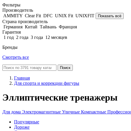
Фильтры
Производитель
AMMITY
Clear Fit
DFC
UNIX Fit
UNIXFIT
Показать всё
Страна производитель
Германия
Китай
Тайвань
Франция
Гарантия
1 год
2 года
3 года
12 месяцев
Бренды
Смотреть все
Поиск
Главная
Для спорта и коррекции фигуры
Эллиптические тренажеры
Для дома
Электромагнитные
Уличные
Компактные
Профессио
Популярные
Дороже