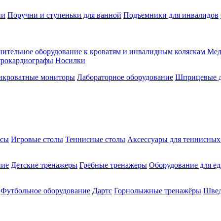
ии
Поручни и ступеньки для ванной
Подъемники для инвалидов
ительное оборудование к кроватям и инвалидным коляскам
Мед
трокардиографы
Носилки
икроватные мониторы
Лабораторное оборудование
Шприцевые д
ксы
Игровые столы
Теннисные столы
Аксессуары для теннисных
ние
Детские тренажеры
Гребные тренажеры
Оборудование для е
Футбольное оборудование
Дартс
Горнолыжные тренажёры
Швед