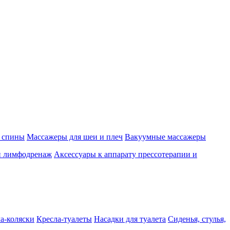
 спины
Массажеры для шеи и плеч
Вакуумные массажеры
и лимфодренаж
Аксессуары к аппарату прессотерапии и
а-коляски
Кресла-туалеты
Насадки для туалета
Сиденья, стулья,