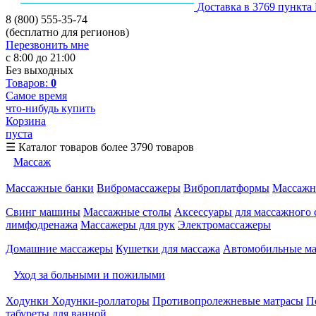
Доставка в 3769 пункта
8 (800) 555-35-74
(бесплатно для регионов)
Перезвонить мне
с 8:00 до 21:00
Без выходных
Товаров:
0
Самое время
что-нибудь купить
Корзина
пуста
☰
Каталог товаров
более 3790 товаров
Массаж
Массажные банки
Вибромассажеры
Виброплатформы
Массажн
Свинг машины
Массажные столы
Аксессуары для массажного 
лимфодренажа
Массажеры для рук
Электромассажеры
Домашние массажеры
Кушетки для массажа
Автомобильные м
Уход за больными и пожилыми
Ходунки
Ходунки-роллаторы
Противопролежневые матрасы
П
табуреты для ванной