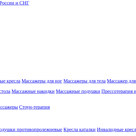
 России и СНГ
ые кресла
Массажеры для ног
Массажеры для тела
Массажер для
стола
Массажные накидки
Массажные подушки
Прессотерапия 
ассажеры
Стоун-терапия
одушки противопролежневые
Кресла каталки
Инвалидные кресл