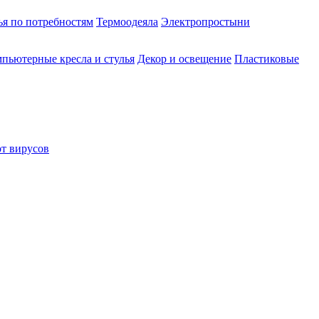
ья по потребностям
Термоодеяла
Электропростыни
пьютерные кресла и стулья
Декор и освещение
Пластиковые
от вирусов