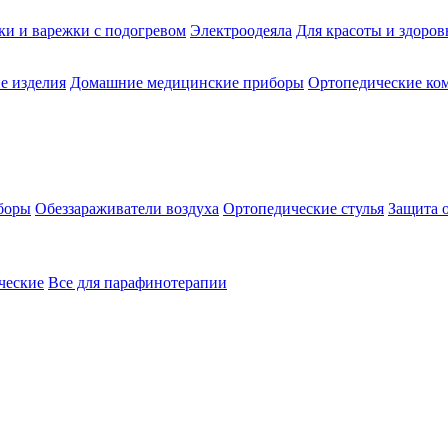
ки и варежки с подогревом
Электроодеяла
Для красоты и здоров
е изделия
Домашние медицинские приборы
Ортопедические ком
боры
Обеззараживатели воздуха
Ортопедические стулья
Защита 
ческие
Все для парафинотерапии