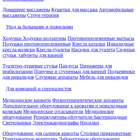
Домашние массажеры
Кушетки для массажа
Автомобильные
массажеры
Стоун-терапия
Уход за больными и пожилыми
Ходунки
Ходунки-роллаторы
Противопролежневые матрасы
Подушки противопролежневые
Кресла каталки
Инвалидные
кресла-коляски
Кресла-туалеты
Насадки для туалета
Сиденья,
стулья, табуреты для ванной
Туалетно-душевые стулья
Пандусы
Тренажеры для
реабилитации
Поручни и ступеньки для ванной
Подъемники
для инвалидов
Слуховые аппараты
Мебель для инвалидов
Для компаний и специалистов
Медицинские кровати
Физиотерапевтические аппараты
Дополнительное оборудование к кроватям и инвалидным
коляскам
Медицинские отсасыватели
Медицинское
оборудование
Рециркуляторы-облучатели бактерицидные
Светильники
Электрокардиографы
Носилки
Оборудование для салонов красоты
Столики прикроватные
Прикроватные мониторы
Лабораторное оборудование