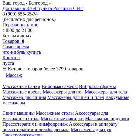
Ваш город -
Белгород
Доставка в 3769 пункта России и СНГ
8 (800) 555-35-74
(бесплатно для регионов)
Перезвонить мне
с 8:00 до 21:00
Без выходных
Товаров:
0
Самое время
что-нибудь купить
Корзина
пуста
☰
Каталог товаров
более 3790 товаров
Массаж
Массажные банки
Вибромассажеры
Виброплатформы
Массажные кресла
Массажеры для ног
Массажеры для тела
Массажер для спины
Массажеры для шеи и плеч
Вакуумные
массажеры
Свинг машины
Массажные столы
Аксессуары для
массажного стола
Массажные накидки
Массажные подушки
Прессотерапия и лимфодренаж
Аксессуары к аппарату
прессотерапии и лимфодренажа
Массажеры для рук
Электромассажеры