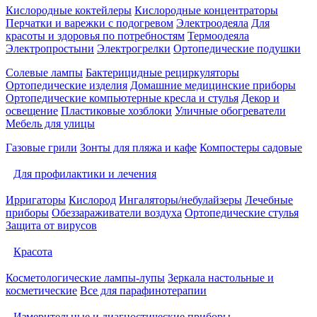
Кислородные коктейлеры
Кислородные концентраторы
Перчатки и варежки с подогревом
Электроодеяла
Для
красоты и здоровья по потребностям
Термоодеяла
Электропростыни
Электрогрелки
Ортопедические подушки
Солевые лампы
Бактерицидные рециркуляторы
Ортопедические изделия
Домашние медицинские приборы
Ортопедические компьютерные кресла и стулья
Декор и
освещение
Пластиковые хозблоки
Уличные обогреватели
Мебель для улицы
Газовые грили
Зонты для пляжа и кафе
Компостеры садовые
Для профилактики и лечения
Ирригаторы
Кислород
Ингаляторы/небулайзеры
Лечебные
приборы
Обеззараживатели воздуха
Ортопедические стулья
Защита от вирусов
Красота
Косметологические лампы-лупы
Зеркала настольные и
косметические
Все для парафинотерапии
Измерительные и диагностические приборы