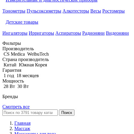
Тонометры
Пульсоксиметры
Алкотестеры
Весы
Ростомеры
Детские товары
Ингаляторы
Ирригаторы
Аспираторы
Радионяни
Видеоняни
Фильтры
Производитель
CS Medica
WelbuTech
Страна производитель
Китай
Южная Корея
Гарантия
1 год
18 месяцев
Мощность
28 Вт
30 Вт
Бренды
Смотреть все
Поиск
Главная
Массаж
Массажеры для тела