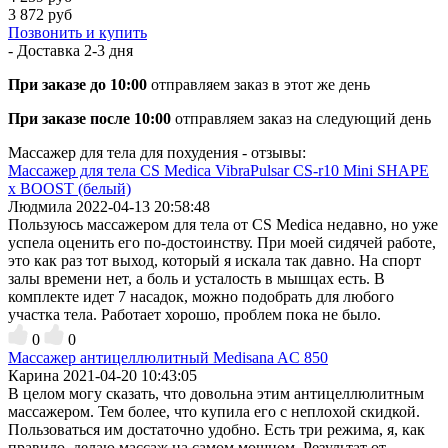
3 872 руб
Позвонить и купить
- Доставка
2-3 дня
При заказе до 10:00
отправляем заказ в этот же день
При заказе после 10:00
отправляем заказ на следующий день
Массажер для тела для похудения - отзывы:
Массажер для тела CS Medica VibraPulsar CS-r10 Mini SHAPE
x BOOST (белый)
Людмила
2022-04-13 20:58:48
Пользуюсь массажером для тела от CS Medica недавно, но уже
успела оценить его по-достоинству. При моей сидячей работе,
это как раз тот выход, который я искала так давно. На спорт
залы времени нет, а боль и усталость в мышцах есть. В
комплекте идет 7 насадок, можно подобрать для любого
участка тела. Работает хорошо, проблем пока не было.
0
0
Массажер антицеллюлитный Medisana AC 850
Карина
2021-04-20 10:43:05
В целом могу сказать, что довольна этим антицеллюлитным
массажером. Тем более, что купила его с неплохой скидкой.
Пользоваться им достаточно удобно. Есть три режима, я, как
правило, делаю массаж на самом мощном. Результат от