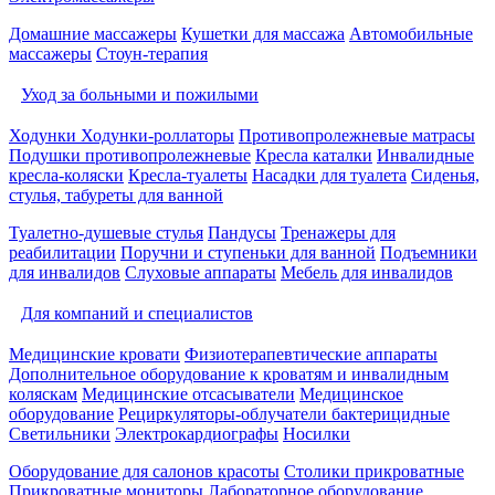
Домашние массажеры
Кушетки для массажа
Автомобильные
массажеры
Стоун-терапия
Уход за больными и пожилыми
Ходунки
Ходунки-роллаторы
Противопролежневые матрасы
Подушки противопролежневые
Кресла каталки
Инвалидные
кресла-коляски
Кресла-туалеты
Насадки для туалета
Сиденья,
стулья, табуреты для ванной
Туалетно-душевые стулья
Пандусы
Тренажеры для
реабилитации
Поручни и ступеньки для ванной
Подъемники
для инвалидов
Слуховые аппараты
Мебель для инвалидов
Для компаний и специалистов
Медицинские кровати
Физиотерапевтические аппараты
Дополнительное оборудование к кроватям и инвалидным
коляскам
Медицинские отсасыватели
Медицинское
оборудование
Рециркуляторы-облучатели бактерицидные
Светильники
Электрокардиографы
Носилки
Оборудование для салонов красоты
Столики прикроватные
Прикроватные мониторы
Лабораторное оборудование