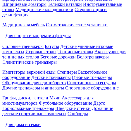
Шприцевые дозаторы
Тележки каталки
Инструментальные
столы
Медицинские холодильники
Стерилизация и
дезинфекция
Медицинская мебель
Стоматологические установки
Для спорта и коррекции фигуры
Силовые тренажеры
Батуты
Детские уличные игровые
комплексы
Игровые столы
Теннисные столы
Аксессуары для
теннисных столов
Беговые дорожки
Велотренажеры
Эллиптические тренажеры
Имитаторы верховой езды
Степперы
Баскетбольное
оборудование
Детские тренажеры
Гребные тренажеры
Оборудование для единоборств
Спортивные аксессуары
Другие тренажеры и аппараты
Спортивное оборудование
Грифы, диски, гантели
Мячи
Аксессуары для
миостимуляторов
Футбольное оборудование
Дартс
Горнолыжные тренажёры
Шведские стенки
Домашние
детские спортивные комплексы
Сапборды
Для дома и семьи