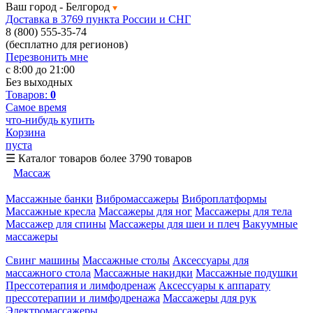
Ваш город -
Белгород
Доставка в 3769 пункта России и СНГ
8 (800) 555-35-74
(бесплатно для регионов)
Перезвонить мне
с 8:00 до 21:00
Без выходных
Товаров:
0
Самое время
что-нибудь купить
Корзина
пуста
☰
Каталог товаров
более 3790 товаров
Массаж
Массажные банки
Вибромассажеры
Виброплатформы
Массажные кресла
Массажеры для ног
Массажеры для тела
Массажер для спины
Массажеры для шеи и плеч
Вакуумные
массажеры
Свинг машины
Массажные столы
Аксессуары для
массажного стола
Массажные накидки
Массажные подушки
Прессотерапия и лимфодренаж
Аксессуары к аппарату
прессотерапии и лимфодренажа
Массажеры для рук
Электромассажеры