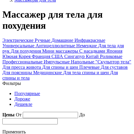
Массажер для тела для
похудения
Электрические
Ручные
Домашние
Инфракрасные
Универсальные
Антицеллюлитные
Немецкие
Для тела для
рук
Для похудения
Мини массажеры
С насадками
Япония
Южная Корея
Франция
США
Сингапур
Китай
Роликовые
Профессиональные
Импульсные
Напольные
"Скульптор тела"
Для пресса живота
Для спины и шеи
Плечевые
Для суставов
Для поясницы
Медицинские
Для тела спины и шеи
Для
спины и тела
Фильтры
Популярные
Дороже
Дешевле
Цены
От
До
Применить