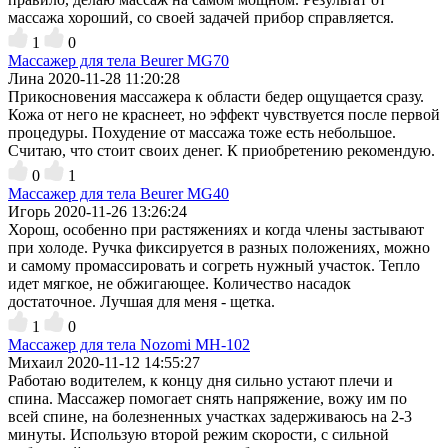
массажа хороший, со своей задачей прибор справляется.
1
0
Массажер для тела Beurer MG70
Лина
2020-11-28 11:20:28
Прикосновения массажера к области бедер ощущается сразу.
Кожа от него не краснеет, но эффект чувствуется после первой
процедуры. Похудение от массажа тоже есть небольшое.
Считаю, что стоит своих денег. К приобретению рекомендую.
0
1
Массажер для тела Beurer MG40
Игорь
2020-11-26 13:26:24
Хорош, особенно при растяжениях и когда члены застывают
при холоде. Ручка фиксируется в разных положениях, можно
и самому промассировать и согреть нужный участок. Тепло
идет мягкое, не обжигающее. Количество насадок
достаточное. Лучшая для меня - щетка.
1
0
Массажер для тела Nozomi MH-102
Михаил
2020-11-12 14:55:27
Работаю водителем, к концу дня сильно устают плечи и
спина. Массажер помогает снять напряжение, вожу им по
всей спине, на болезненных участках задерживаюсь на 2-3
минуты. Использую второй режим скорости, с сильной