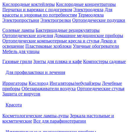
Кислородные коктейлеры
Кислородные концентраторы
Перчатки и варежки с подогревом
Электроодеяла
Для
красоты и здоровья по потребностям
Термоодеяла
Электропростыни
Электрогрелки
Ортопедические подушки
Солевые лампы
Бактерицидные рециркуляторы
Ортопедические изделия
Домашние медицинские приборы
Ортопедические компьютерные кресла и стулья
Декор и
освещение
Пластиковые хозблоки
Уличные обогреватели
Мебель для улицы
Газовые грили
Зонты для пляжа и кафе
Компостеры садовые
Для профилактики и лечения
Ирригаторы
Кислород
Ингаляторы/небулайзеры
Лечебные
приборы
Обеззараживатели воздуха
Ортопедические стулья
Защита от вирусов
Красота
Косметологические лампы-лупы
Зеркала настольные и
косметические
Все для парафинотерапии
Измерительные и диагностические приборы