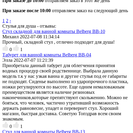
При заказе до 10:00
отправляем заказ в этот же день
При заказе после 10:00
отправляем заказ на следующий день
1
2
›
Стулья для душа - отзывы:
Стул складной для ванной комнаты Belberg BB-10
Михаил
2022-07-08 11:34:14
Прочный, складной стул , отлично подходит для душа!
0
1
Табурет для ванной комнаты Belberg BB-04
Элла
2022-07-07 11:21:39
Приобретала данный табурет для облегчения принятия
водных процедур своей родственнице. Выбрала данную
модель т.к у нас узкая ванна и другие стулья под ее габариты
не подходят. Сиденье выполнено из ударопрочного пластика,
ножки регулируются по высоте. Еще одним немаловажным
преимуществом является наличие резиновых
наконечников,которые препятствуют скольжению. Можно не
бояться, что человек, частично утративший возможность
держать равновесие, упадет и перевернет стул. Хороший
магазин, быстрая доставка. Советую Топздрав всем своим
знакомым.
0
1
Стул для ванной комнаты Belberg BB-13