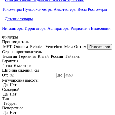
Тонометры
Пульсоксиметры
Алкотестеры
Весы
Ростомеры
Детские товары
Ингаляторы
Ирригаторы
Аспираторы
Радионяни
Видеоняни
Фильтры
Производитель
MET
Ortonica
Rebotec
Vermeiren
Мега Оптим
Показать всё
Страна производитель
Бельгия
Германия
Китай
Россия
Тайвань
Гарантия
1 год
6 месяцев
Ширина сидения, см
От:
До:
Регулировка высоты
Да
Нет
Складной
Да
Нет
Тип
Табурет
Поворотное
Да
Нет