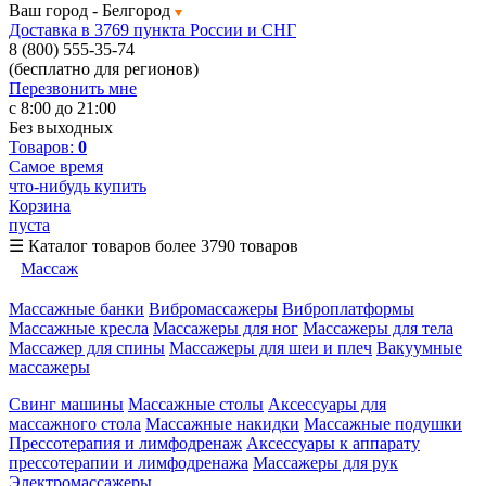
Ваш город -
Белгород
Доставка в 3769 пункта России и СНГ
8 (800) 555-35-74
(бесплатно для регионов)
Перезвонить мне
с 8:00 до 21:00
Без выходных
Товаров:
0
Самое время
что-нибудь купить
Корзина
пуста
☰
Каталог товаров
более 3790 товаров
Массаж
Массажные банки
Вибромассажеры
Виброплатформы
Массажные кресла
Массажеры для ног
Массажеры для тела
Массажер для спины
Массажеры для шеи и плеч
Вакуумные
массажеры
Свинг машины
Массажные столы
Аксессуары для
массажного стола
Массажные накидки
Массажные подушки
Прессотерапия и лимфодренаж
Аксессуары к аппарату
прессотерапии и лимфодренажа
Массажеры для рук
Электромассажеры