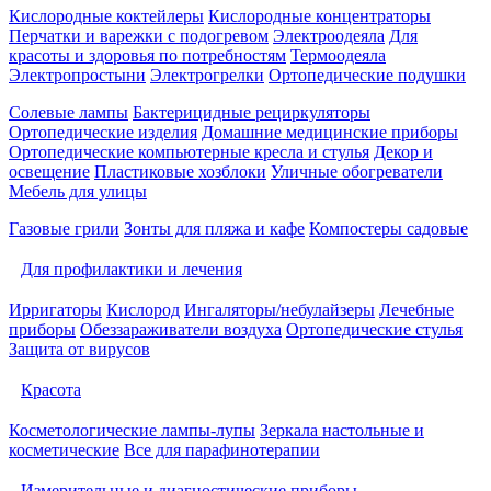
Кислородные коктейлеры
Кислородные концентраторы
Перчатки и варежки с подогревом
Электроодеяла
Для
красоты и здоровья по потребностям
Термоодеяла
Электропростыни
Электрогрелки
Ортопедические подушки
Солевые лампы
Бактерицидные рециркуляторы
Ортопедические изделия
Домашние медицинские приборы
Ортопедические компьютерные кресла и стулья
Декор и
освещение
Пластиковые хозблоки
Уличные обогреватели
Мебель для улицы
Газовые грили
Зонты для пляжа и кафе
Компостеры садовые
Для профилактики и лечения
Ирригаторы
Кислород
Ингаляторы/небулайзеры
Лечебные
приборы
Обеззараживатели воздуха
Ортопедические стулья
Защита от вирусов
Красота
Косметологические лампы-лупы
Зеркала настольные и
косметические
Все для парафинотерапии
Измерительные и диагностические приборы