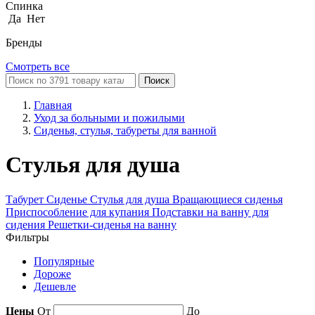
Спинка
Да
Нет
Бренды
Смотреть все
Поиск
Главная
Уход за больными и пожилыми
Сиденья, стулья, табуреты для ванной
Стулья для душа
Табурет
Сиденье
Стулья для душа
Вращающиеся сиденья
Приспособление для купания
Подставки на ванну для
сидения
Решетки-сиденья на ванну
Фильтры
Популярные
Дороже
Дешевле
Цены
От
До