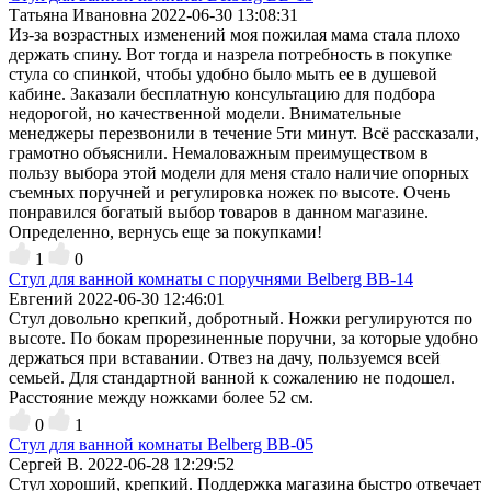
Татьяна Ивановна
2022-06-30 13:08:31
Из-за возрастных изменений моя пожилая мама стала плохо
держать спину. Вот тогда и назрела потребность в покупке
стула со спинкой, чтобы удобно было мыть ее в душевой
кабине. Заказали бесплатную консультацию для подбора
недорогой, но качественной модели. Внимательные
менеджеры перезвонили в течение 5ти минут. Всё рассказали,
грамотно объяснили. Немаловажным преимуществом в
пользу выбора этой модели для меня стало наличие опорных
съемных поручней и регулировка ножек по высоте. Очень
понравился богатый выбор товаров в данном магазине.
Определенно, вернусь еще за покупками!
1
0
Стул для ванной комнаты с поручнями Belberg BB-14
Евгений
2022-06-30 12:46:01
Стул довольно крепкий, добротный. Ножки регулируются по
высоте. По бокам прорезиненные поручни, за которые удобно
держаться при вставании. Отвез на дачу, пользуемся всей
семьей. Для стандартной ванной к сожалению не подошел.
Расстояние между ножками более 52 см.
0
1
Стул для ванной комнаты Belberg BB-05
Сергей В.
2022-06-28 12:29:52
Стул хороший, крепкий. Поддержка магазина быстро отвечает