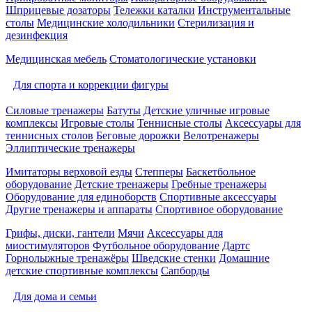
Шприцевые дозаторы
Тележки каталки
Инструментальные
столы
Медицинские холодильники
Стерилизация и
дезинфекция
Медицинская мебель
Стоматологические установки
Для спорта и коррекции фигуры
Силовые тренажеры
Батуты
Детские уличные игровые
комплексы
Игровые столы
Теннисные столы
Аксессуары для
теннисных столов
Беговые дорожки
Велотренажеры
Эллиптические тренажеры
Имитаторы верховой езды
Степперы
Баскетбольное
оборудование
Детские тренажеры
Гребные тренажеры
Оборудование для единоборств
Спортивные аксессуары
Другие тренажеры и аппараты
Спортивное оборудование
Грифы, диски, гантели
Мячи
Аксессуары для
миостимуляторов
Футбольное оборудование
Дартс
Горнолыжные тренажёры
Шведские стенки
Домашние
детские спортивные комплексы
Сапборды
Для дома и семьи