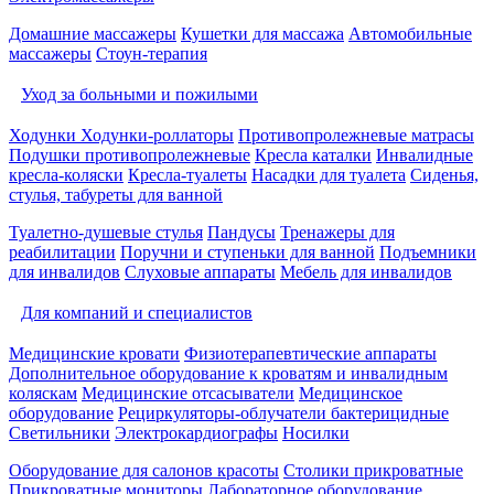
Домашние массажеры
Кушетки для массажа
Автомобильные
массажеры
Стоун-терапия
Уход за больными и пожилыми
Ходунки
Ходунки-роллаторы
Противопролежневые матрасы
Подушки противопролежневые
Кресла каталки
Инвалидные
кресла-коляски
Кресла-туалеты
Насадки для туалета
Сиденья,
стулья, табуреты для ванной
Туалетно-душевые стулья
Пандусы
Тренажеры для
реабилитации
Поручни и ступеньки для ванной
Подъемники
для инвалидов
Слуховые аппараты
Мебель для инвалидов
Для компаний и специалистов
Медицинские кровати
Физиотерапевтические аппараты
Дополнительное оборудование к кроватям и инвалидным
коляскам
Медицинские отсасыватели
Медицинское
оборудование
Рециркуляторы-облучатели бактерицидные
Светильники
Электрокардиографы
Носилки
Оборудование для салонов красоты
Столики прикроватные
Прикроватные мониторы
Лабораторное оборудование